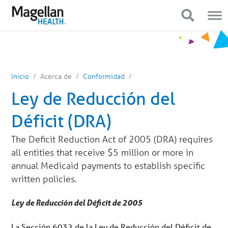
Estás
Navegación
en
móvil
Mostrar navegación
Mostrar navegación
el
menú
principal.
Haga
clic
para
saltar
al
Inicio
Acerca de
Conformidad
contenido
Ley de Reducción del
Déficit (DRA)
The Deficit Reduction Act of 2005 (DRA) requires
all entities that receive $5 million or more in
annual Medicaid payments to establish specific
written policies.
Ley de Reducción del Déficit de 2005
La Sección 6032 de la Ley de Reducción del Déficit de