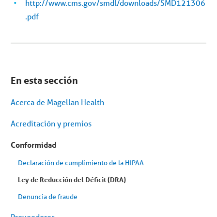
http://www.cms.gov/smdl/downloads/SMD121306
.pdf
Estás
en
En esta sección
el
menú
secundario.
Acerca de Magellan Health
Saltar
al
contenido
Acreditación y premios
del
artículo
Conformidad
Declaración de cumplimiento de la HIPAA
Ley de Reducción del Déficit (DRA)
Denuncia de fraude
Proveedores