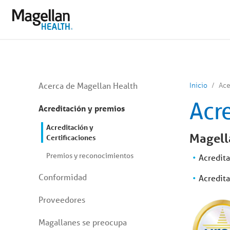
Estás
en
el
menú
principal.
Haga
clic
para
saltar
al
Estás
contenido
Acerca de Magellan Health
Inicio
Ace
en
el
Acre
menú
Acreditación y premios
secundario.
Saltar
Acreditación y
al
Magell
Certificaciones
contenido
del
Premios y reconocimientos
artículo
Acredita
Conformidad
Acredit
Proveedores
Magallanes se preocupa