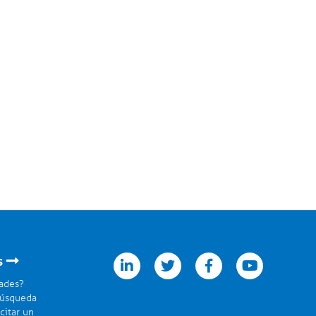
linkedin
twitter
facebook
youtube
s
dades?
búsqueda
citar un