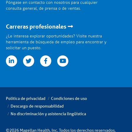
Póngase en contacto con nosotros para cualquier
consulta general, de prensa o de ventas.
Carreras profesionales
¿Le interesa explorar oportunidades? Visite nuestra
herramienta de búsqueda de empleo para encontrar y
solicitar un puesto.
tter
facebook
youtube
Política de privacidad
Condiciones de uso
Descargo de responsabilidad
No discriminación y asistencia lingüística
©2026 Magellan Health, Inc. Todos los derechos reservados.