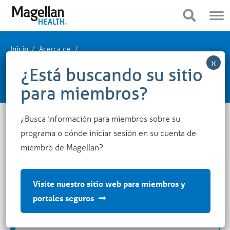
Estás
Navegación
en
móvil
Mostrar navegación
Mostrar navegación
el
menú
principal.
Haga
Acerca de
Inicio
clic
para
Portal de proveedores
saltar
al
contenido
¿Busca información para miembros sobre su
programa o dónde iniciar sesión en su cuenta de
Portal de proveedores
miembro de Magellan?
¿Desea convertirse en proveedor de salud mental
de Magellan Health? Encuentre información en
Visite nuestro sitio web para miembros y
nuestro
sitio web para proveedores
sobre cómo
portales seguros
unirse a nuestra red, verificar la elegibilidad de los
miembros, enviar y verificar reclamos, ver pautas